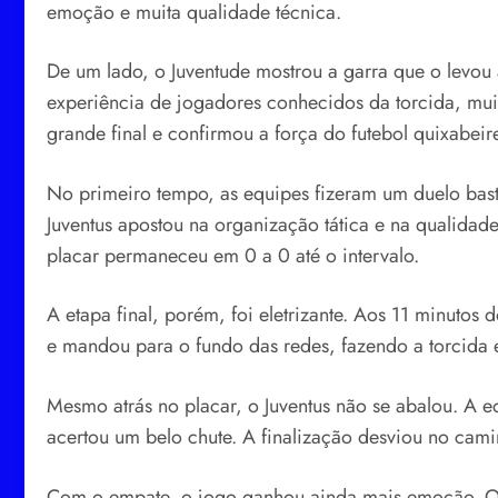
emoção e muita qualidade técnica.
De um lado, o Juventude mostrou a garra que o levou 
experiência de jogadores conhecidos da torcida, mui
grande final e confirmou a força do futebol quixabeir
No primeiro tempo, as equipes fizeram um duelo basta
Juventus apostou na organização tática e na qualida
placar permaneceu em 0 a 0 até o intervalo.
A etapa final, porém, foi eletrizante. Aos 11 minuto
e mandou para o fundo das redes, fazendo a torcida 
Mesmo atrás no placar, o Juventus não se abalou. A 
acertou um belo chute. A finalização desviou no cami
Com o empate, o jogo ganhou ainda mais emoção. O 