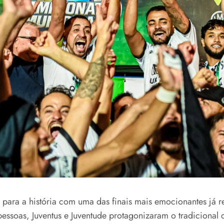
ra a história com uma das finais mais emocionantes já re
essoas, Juventus e Juventude protagonizaram o tradicional c