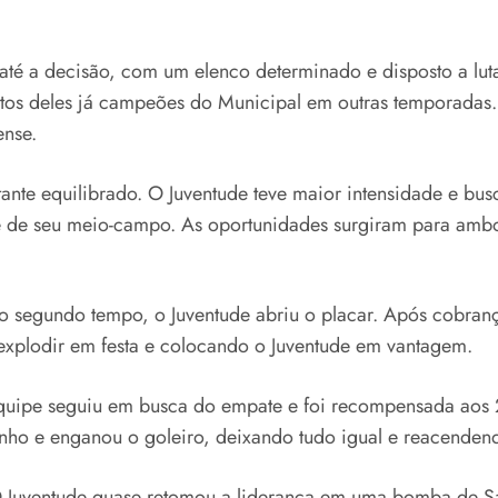
até a decisão, com um elenco determinado e disposto a luta
tos deles já campeões do Municipal em outras temporadas.
ense.
nte equilibrado. O Juventude teve maior intensidade e busc
de de seu meio-campo. As oportunidades surgiram para ambos
s do segundo tempo, o Juventude abriu o placar. Após cobra
explodir em festa e colocando o Juventude em vantagem.
equipe seguiu em busca do empate e foi recompensada aos 
nho e enganou o goleiro, deixando tudo igual e reacendend
Juventude quase retomou a liderança em uma bomba de Sau