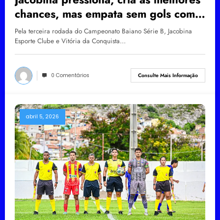
chances, mas empata sem gols com o
Vitória da Conquista pela Série B do
Pela terceira rodada do Campeonato Baiano Série B, Jacobina
Baianão
Esporte Clube e Vitória da Conquista…
0 Comentários
Consulte Mais Informação
abril 5, 2026