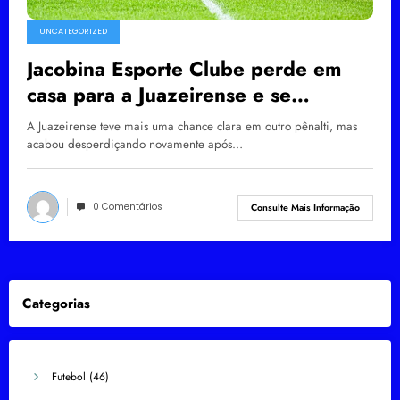
UNCATEGORIZED
Jacobina Esporte Clube perde em
casa para a Juazeirense e se
complica na briga pelo G4 do
A Juazeirense teve mais uma chance clara em outro pênalti, mas
Baianão Sub-20
acabou desperdiçando novamente após…
0 Comentários
Consulte Mais Informação
Categorias
Futebol
(46)