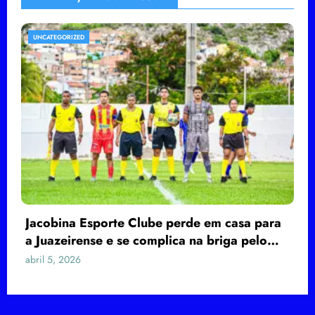
UNCATEGORIZED
Jacobina Esporte Clube perde em casa para
a Juazeirense e se complica na briga pelo
G4 do Baianão Sub-20
abril 5, 2026