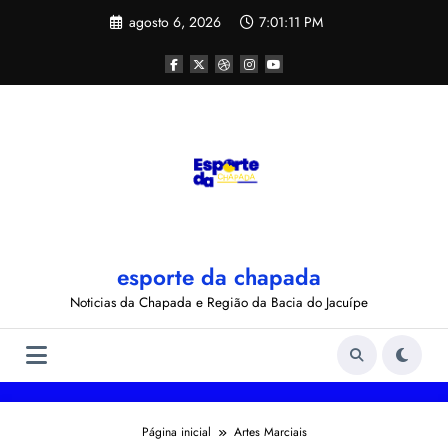
Pular
agosto 6, 2026
7:01:12 PM
para
o
conteúdo
esporte da chapada
Noticias da Chapada e Região da Bacia do Jacuípe
Página inicial
Artes Marciais